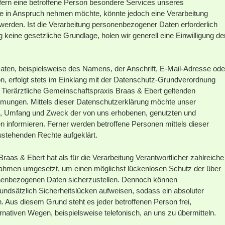
ern eine betroffene Person besondere Services unseres
e in Anspruch nehmen möchte, könnte jedoch eine Verarbeitung
werden. Ist die Verarbeitung personenbezogener Daten erforderlich
g keine gesetzliche Grundlage, holen wir generell eine Einwilligung de
ten, beispielsweise des Namens, der Anschrift, E-Mail-Adresse ode
n, erfolgt stets im Einklang mit der Datenschutz-Grundverordnung
 Tierärztliche Gemeinschaftspraxis Braas & Ebert geltenden
mungen. Mittels dieser Datenschutzerklärung möchte unser
rt, Umfang und Zweck der von uns erhobenen, genutzten und
 informieren. Ferner werden betroffene Personen mittels dieser
ustehenden Rechte aufgeklärt.
raas & Ebert hat als für die Verarbeitung Verantwortlicher zahlreiche
ahmen umgesetzt, um einen möglichst lückenlosen Schutz der über
sonenbezogenen Daten sicherzustellen. Dennoch können
undsätzlich Sicherheitslücken aufweisen, sodass ein absoluter
. Aus diesem Grund steht es jeder betroffenen Person frei,
ativen Wegen, beispielsweise telefonisch, an uns zu übermitteln.