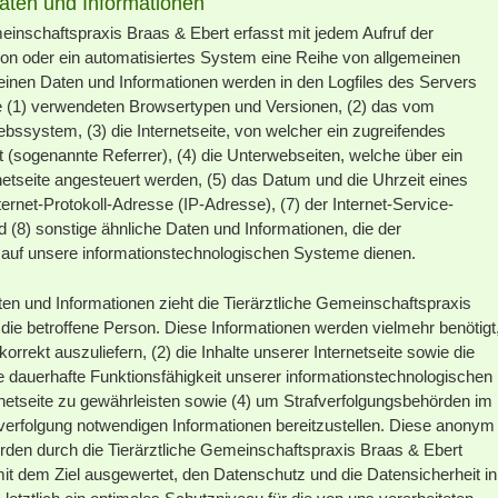
aten und Informationen
meinschaftspraxis Braas & Ebert erfasst mit jedem Aufruf der
rson oder ein automatisiertes System eine Reihe von allgemeinen
einen Daten und Informationen werden in den Logfiles des Servers
e (1) verwendeten Browsertypen und Versionen, (2) das vom
ssystem, (3) die Internetseite, von welcher ein zugreifendes
t (sogenannte Referrer), (4) die Unterwebseiten, welche über ein
etseite angesteuert werden, (5) das Datum und die Uhrzeit eines
Internet-Protokoll-Adresse (IP-Adresse), (7) der Internet-Service-
(8) sonstige ähnliche Daten und Informationen, die der
 auf unsere informationstechnologischen Systeme dienen.
en und Informationen zieht die Tierärztliche Gemeinschaftspraxis
ie betroffene Person. Diese Informationen werden vielmehr benötigt
korrekt auszuliefern, (2) die Inhalte unserer Internetseite sowie die
ie dauerhafte Funktionsfähigkeit unserer informationstechnologischen
netseite zu gewährleisten sowie (4) um Strafverfolgungsbehörden im
afverfolgung notwendigen Informationen bereitzustellen. Diese anonym
den durch die Tierärztliche Gemeinschaftspraxis Braas & Ebert
 mit dem Ziel ausgewertet, den Datenschutz und die Datensicherheit in